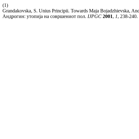
(1)
Grandakovska, S. Unius Principii. Towards Maja Bojadzhievska, And
Андрогин: утопија на совршениот пол.
IJPGC
2001
,
1
, 238-240.