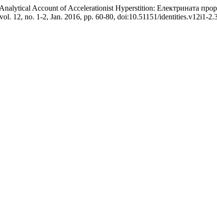
eo-Analytical Account of Accelerationist Hyperstition: Електринат
 vol. 12, no. 1-2, Jan. 2016, pp. 60-80, doi:10.51151/identities.v12i1-2.