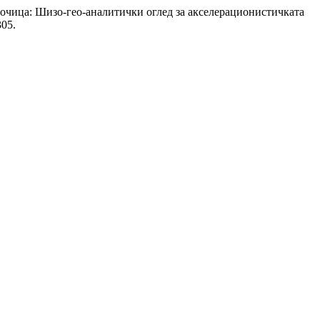
а пророчица: Шизо-гео-аналитички оглед за акселерационистичката
305.