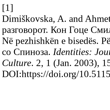
[1]
Dimiškovska, A. and Ahmet
разговорот. Кон Гоце Сми
Në pezhishkën e bisedës. 
со Спиноза.
Identities: Jo
Culture
. 2, 1 (Jan. 2003), 
DOI:https://doi.org/10.5115