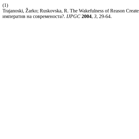
(1)
Trajanoski, Žarko; Ruskovska, R. The Wakefulness of Reason Creat
императив на современоста?.
IJPGC
2004
,
3
, 29-64.