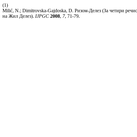
(1)
Milić, N.; Dimitrovska-Gajdoska, D. Ризом-Делез (За четири ре
на Жил Делез).
IJPGC
2008
,
7
, 71-79.