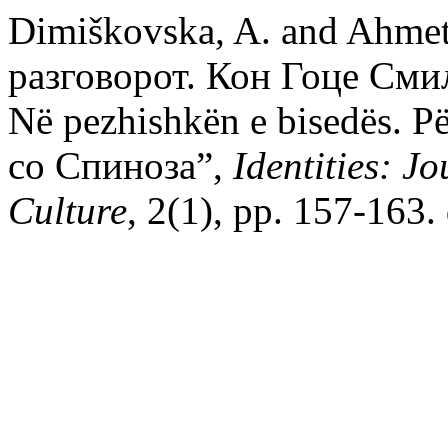
Dimiškovska, A. and Ahmet
разговорот. Кон Гоце Сми
Në pezhishkën e bisedës. 
со Спиноза”,
Identities: J
Culture
, 2(1), pp. 157-163.