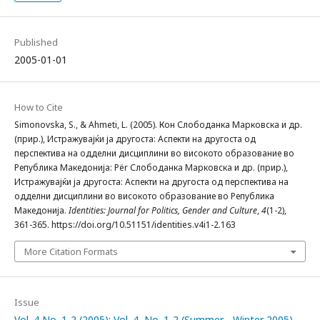
Published
2005-01-01
How to Cite
Simonovska, S., & Ahmeti, L. (2005). Кон Слободанка Марковска и др.
(прир.), Истражувајќи ја другоста: Аспекти на другоста од
перспектива на одделни дисциплини во високото образование во
Република Македонија: Për Слободанка Марковска и др. (прир.),
Истражувајќи ја другоста: Аспекти на другоста од перспектива на
одделни дисциплини во високото образование во Република
Македонија.
Identities: Journal for Politics, Gender and Culture
,
4
(1-2),
361-365. https://doi.org/10.51151/identities.v4i1-2.163
More Citation Formats
Issue
Vol. 4 No. 1-2 (2005): Vol. 4, No. 1-2 (Summer - Winter 2005) -