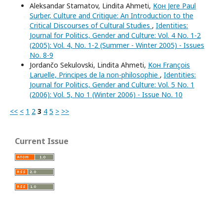
Aleksandar Stamatov, Lindita Ahmeti,
Кон Jere Paul
Surber, Culture and Critique: An Introduction to the
Critical Discourses of Cultural Studies
,
Identities:
Journal for Politics, Gender and Culture: Vol. 4 No. 1-2
(2005): Vol. 4, No. 1-2 (Summer - Winter 2005) - Issues
No. 8-9
Jordančo Sekulovski, Lindita Ahmeti,
Кон François
Laruelle, Principes de la non-philosophie
,
Identities:
Journal for Politics, Gender and Culture: Vol. 5 No. 1
(2006): Vol. 5, No 1 (Winter 2006) - Issue No. 10
<<
<
1
2
3
4
5
>
>>
Current Issue