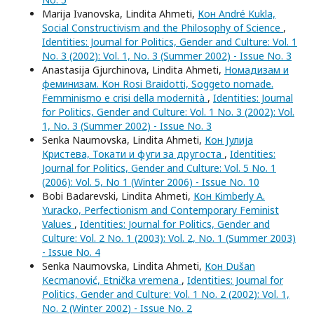
Marija Ivanovska, Lindita Ahmeti,
Кон André Kukla,
Social Constructivism and the Philosophy of Science
,
Identities: Journal for Politics, Gender and Culture: Vol. 1
No. 3 (2002): Vol. 1, No. 3 (Summer 2002) - Issue No. 3
Anastasija Gjurchinova, Lindita Ahmeti,
Номадизам и
феминизам. Кон Rosi Braidotti, Soggeto nomade.
Femminismo e crisi della modernità
,
Identities: Journal
for Politics, Gender and Culture: Vol. 1 No. 3 (2002): Vol.
1, No. 3 (Summer 2002) - Issue No. 3
Senka Naumovska, Lindita Ahmeti,
Кон Јулија
Кристева, Токати и фуги за другоста
,
Identities:
Journal for Politics, Gender and Culture: Vol. 5 No. 1
(2006): Vol. 5, No 1 (Winter 2006) - Issue No. 10
Bobi Badarevski, Lindita Ahmeti,
Кон Kimberly A.
Yuracko, Perfectionism and Contemporary Feminist
Values
,
Identities: Journal for Politics, Gender and
Culture: Vol. 2 No. 1 (2003): Vol. 2, No. 1 (Summer 2003)
- Issue No. 4
Senka Naumovska, Lindita Ahmeti,
Кон Dušan
Kecmanović, Etnička vremena
,
Identities: Journal for
Politics, Gender and Culture: Vol. 1 No. 2 (2002): Vol. 1,
No. 2 (Winter 2002) - Issue No. 2