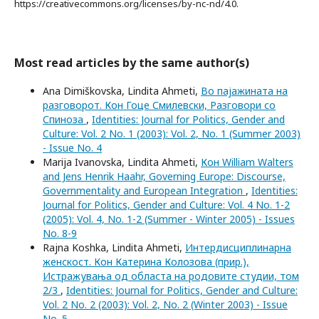
https://creativecommons.org/licenses/by-nc-nd/4.0.
Most read articles by the same author(s)
Ana Dimiškovska, Lindita Ahmeti,
Во пајажината на
разговорот. Кон Гоце Смилевски, Разговори со
Спиноза
,
Identities: Journal for Politics, Gender and
Culture: Vol. 2 No. 1 (2003): Vol. 2, No. 1 (Summer 2003)
- Issue No. 4
Marija Ivanovska, Lindita Ahmeti,
Кон William Walters
and Jens Henrik Haahr, Governing Europe: Discourse,
Governmentality and European Integration
,
Identities:
Journal for Politics, Gender and Culture: Vol. 4 No. 1-2
(2005): Vol. 4, No. 1-2 (Summer - Winter 2005) - Issues
No. 8-9
Rajna Koshka, Lindita Ahmeti,
Интердисциплинарна
женскост. Кон Катерина Колозова (прир.),
Истражувања од областа на родовите студии, том
2/3
,
Identities: Journal for Politics, Gender and Culture:
Vol. 2 No. 2 (2003): Vol. 2, No. 2 (Winter 2003) - Issue
No. 5