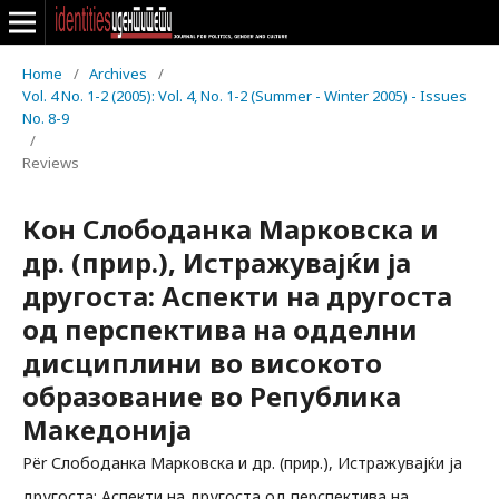
Home
/
Archives
/
Vol. 4 No. 1-2 (2005): Vol. 4, No. 1-2 (Summer - Winter 2005) - Issues
No. 8-9
/
Reviews
Кон Слободанка Марковска и
др. (прир.), Истражувајќи ја
другоста: Аспекти на другоста
од перспектива на одделни
дисциплини во високото
образование во Република
Македонија
Për Слободанка Марковска и др. (прир.), Истражувајќи ја
другоста: Аспекти на другоста од перспектива на