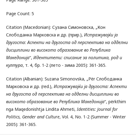
Page Count: 5
Citation (Macedonian): Сузана Симоновска, „Кон
Слободанка Марковска и др. (прир.),
Истражувајќи ја
другоста: Аспекти на другоста од перспектива на одделни
дисциплини во високото образование во Република
Македонија
“,
Идентитети: списание за политика, род и
култура
, т. 4, бр. 1-2 (лето - зима 2005): 361-365.
Citation (Albanian): Suzana Simonovska, „Për Слободанка
Марковска и др. (red.),
Истражувајќи ја другоста: Аспекти
на другоста од перспектива на одделни дисциплини во
високото образование во Република Македонија
“, përkthim
nga Maqedonishtja Lindita Ahmeti,
Identities: Journal for
Politics, Gender and Culture
, Vol. 4, No. 1-2 (Summer - Winter
2005): 361-365.