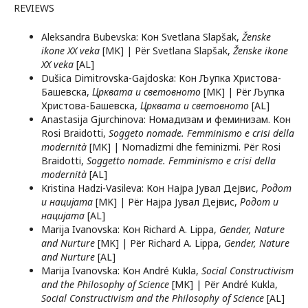
REVIEWS
Aleksandra Bubevska: Кон Svetlana Slapšak,
Ženske
ikone XX veka
[MK] | Për Svetlana Slapšak,
Ženske
ikone
XX veka
[AL]
Dušica Dimitrovska-Gajdoska: Кон Љупка Христова-
Башевска,
Црквата и световното
[MK] | Për Љупка
Христова-Башевска,
Црквата и световното
[AL]
Anastasija Gjurchinova: Номадизам и феминизам. Кон
Rosi Braidotti,
Soggeto nomade. Femminismo e crisi della
modernità
[MK] | Nomadizmi dhe feminizmi. Për Rosi
Braidotti,
Soggetto nomade. Femminismo e crisi della
modernità
[AL]
Kristina Hadzi-Vasileva: Кон Најра Јувал Дејвис,
Родот
и нацијата
[MK] | Për Најра Јувал Дејвис,
Родот и
нацијата
[AL]
Marija Ivanovska: Кон Richard A. Lippa,
Gender, Nature
and Nurture
[MK] | Për Richard A. Lippa,
Gender, Nature
and Nurture
[AL]
Marija Ivanovska: Кон André Kukla,
Social Constructivism
and the Philosophy of Science
[MK] | Për André Kukla,
Social Constructivism and the Philosophy of Science
[AL]