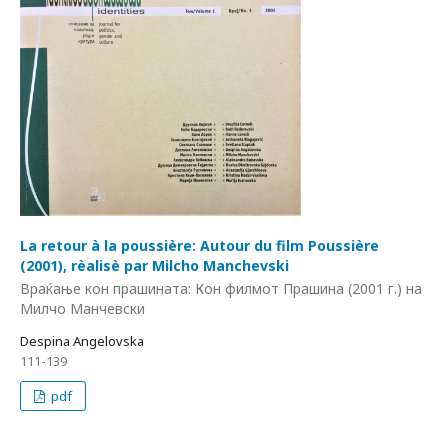
La retour à la poussière: Autour du film Poussière
(2001), rèalisè par Milcho Manchevski
Враќање кон прашината: Кон филмот Прашина (2001 г.) на
Милчо Манчевски
Despina Angelovska
111-139
pdf