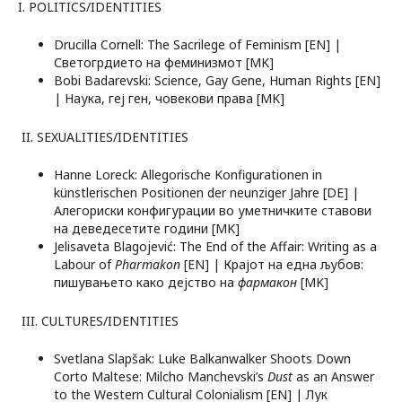
I. POLITICS/IDENTITIES
Drucilla Cornell: The Sacrilege of Feminism [EN] |
Светогрдието на феминизмот [MK]
Bobi Badarevski: Science, Gay Gene, Human Rights [EN]
| Наука, геј ген, човекови права [MK]
II. SEXUALITIES/IDENTITIES
Hanne Loreck: Allegorische Konfigurationen in
künstlerischen Positionen der neunziger Jahre [DE] |
Алегориски конфигурации во уметничките ставови
на деведесетите години [MK]
Jelisaveta Blagojević: The End of the Affair: Writing as a
Labour of
Pharmakon
[EN] | Крајот на една љубов:
пишувањето како дејство на
фармакон
[MK]
III. CULTURES/IDENTITIES
Svetlana Slapšak: Luke Balkanwalker Shoots Down
Corto Maltese: Milcho Manchevski’s
Dust
as an Answer
to the Western Cultural Colonialism [EN] | Лук