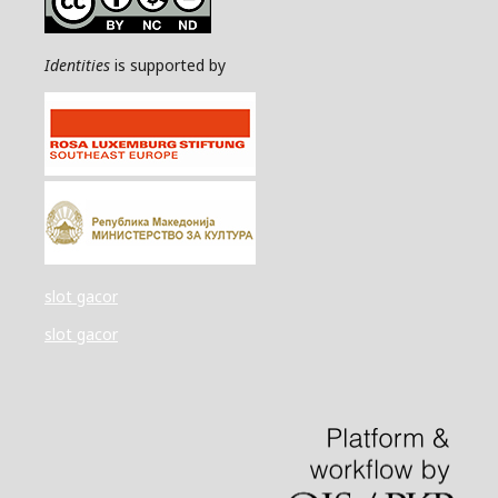
Identities
is supported by
slot gacor
slot gacor