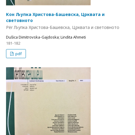
Кон Љупка Христова-Башевска, Црквата и
световното
Për Љупка Христова-Башевска, Црквата и световното
Dušica Dimitrovska-Gajdoska; Lindita Ahmeti
181-182
pdf