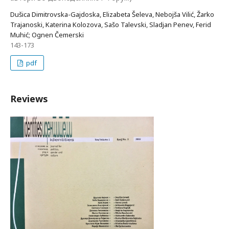
Dušica Dimitrovska-Gajdoska, Elizabeta Šeleva, Nebojša Vilić, Žarko
Trajanoski, Katerina Kolozova, Sašo Talevski, Sladjan Penev, Ferid
Muhić; Ognen Čemerski
143-173
pdf
Reviews