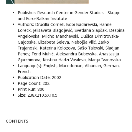
Publisher: Research Center in Gender Studies - Skopje
and Euro-Balkan Institute
Authors: Drucilla Cornell, Bobi Badarevski, Hanne
Loreck, Jelisaveta Blagojević, Svetlana Slapšak, Despina
Angelovska, Milcho Manchevski, Dušica Dimitrovska-
Gajdoska, Elizabeta Šeleva, Nebojša Vilić, Žarko
Trajanoski, Katerina Kolozova, Sašo Talevski, Sladjan
Penev, Ferid Muhić, Aleksandra Bubevska, Anastasija
Gjurchinova, Kristina Hadzi-Vasileva, Marija Ivanovska
Language(s): English, Macedonian, Albanian, German,
French
Publication Date: 2002
Page Count: 202
Print Run: 800
Size: 238X210.5X10.5
CONTENTS