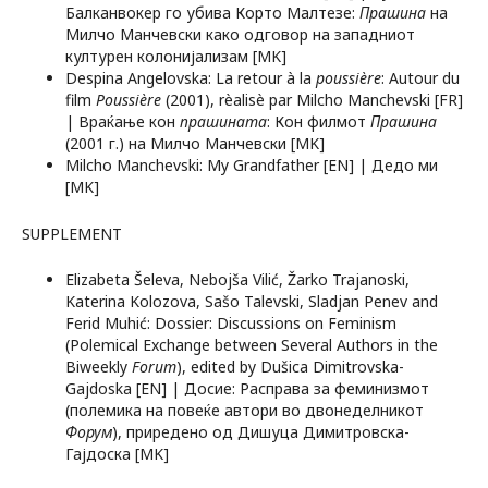
Балканвокер го убива Корто Малтезе:
Прашина
на
Милчо Манчевски како одговор на западниот
културен колонијализам [MK]
Despina Angelovska: La retour à la
poussière
: Autour du
film
Poussière
(2001), rèalisè par Milcho Manchevski [FR]
| Враќање кон
п
рашината
: Кон филмот
Прашина
(2001 г.) на Милчо Манчевски [MK]
Milcho Manchevski: My Grandfather [EN] | Дедо ми
[MK]
SUPPLEMENT
Elizabeta Šeleva, Nebojša Vilić, Žarko Trajanoski,
Katerina Kolozova, Sašo Talevski, Sladjan Penev and
Ferid Muhić: Dossier: Discussions on Feminism
(Polemical Exchange between Several Authors in the
Biweekly
Forum
), edited by Dušica Dimitrovska-
Gajdoska [EN] | Досие: Расправа за феминизмот
(полемика на повеќе автори во двонеделникот
Форум
), приредено од Дишуца Димитровска-
Гајдоска [MK]